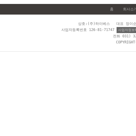
홈
회사소
상호:(주)하이베스 대표 정이순 
사업자등록번호 126-81-71747
사업자정보
전화 031) 
COPYRIGH