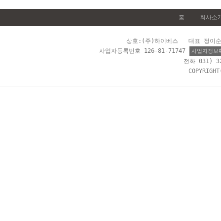
홈
회사소
상호:(주)하이베스 대표 정이순 
사업자등록번호 126-81-71747
사업자정보
전화 031) 
COPYRIGH