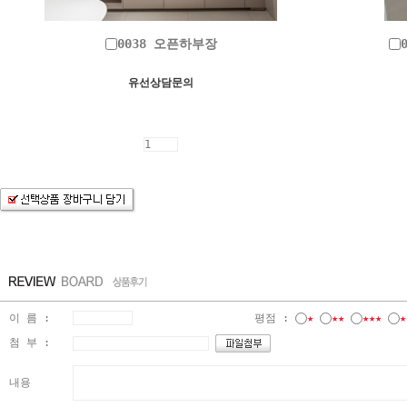
0038 오픈하부장
유선상담문의
이 름 :
평점 :
★
★★
★★★
★
첨 부 :
내용