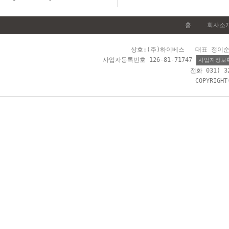
홈
회사소
상호:(주)하이베스 대표 정이순 
사업자등록번호 126-81-71747
사업자정보
전화 031) 
COPYRIGH